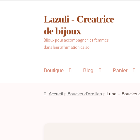
Lazuli - Creatrice
Aller
Aller
à
au
de bijoux
la
contenu
Bijoux pour accompagner les femmes
navigation
dans leur affirmation de soi
Boutique
Blog
Panier
Accueil
Boucles d'oreilles
Luna – Boucles 