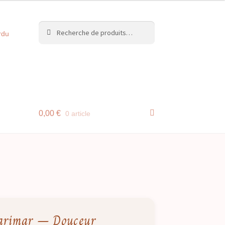
Recherche
Recherche
rdu
pour :
0,00
€
0 article
 Larimar – Douceur