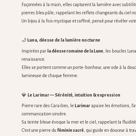
Façonnées à la main, elles capturent la lumière avec subtilit
pierres bleu pâle, rappelant les reflets changeants du ciel n
Un bijou à la fois mystique et raffiné, pensé pour révéler votr
🌙
Luna, déesse de la lumière nocturne
Inspirées par
la déesse romaine de la Lune
, les boucles Lun
renaissance.
Elles se portent comme un porte-bonheur, une ode à la douceu
lumineuse de chaque femme.
💎
Le Larimar — Sérénité, intuition & expression
Pierre rare des Caraïbes, le
Larimar
apaise les émotions, fav
communication sincère.
Sa teinte bleue évoque la mer et le ciel, rappelant la fluidité 
C’est une pierre du
féminin sacré
, qui guide en douceur à trav