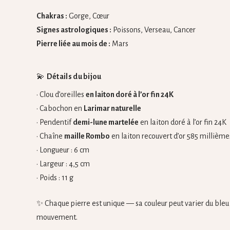
Chakras :
Gorge, Cœur
Signes astrologiques :
Poissons, Verseau, Cancer
Pierre liée au mois de :
Mars
💫
Détails du bijou
• Clou d’oreilles
en laiton doré à l’or fin 24K
• Cabochon en
Larimar naturelle
• Pendentif
demi-lune martelée
en laiton doré à l’or fin 24K
• Chaîne
maille Rombo
en laiton recouvert d’or 585 millième
• Longueur : 6 cm
• Largeur : 4,5 cm
• Poids : 11 g
✨ Chaque pierre est unique — sa couleur peut varier du bleu c
mouvement.