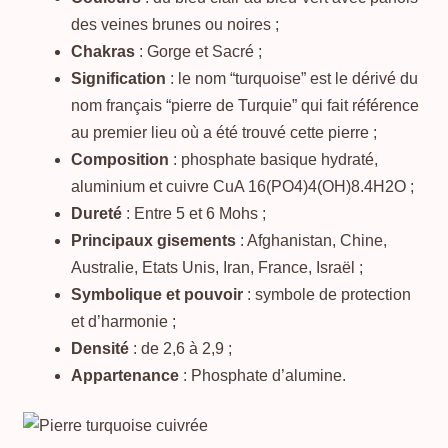
des veines brunes ou noires ;
Chakras
: Gorge et Sacré ;
Signification
: le nom “turquoise” est le dérivé du
nom français “pierre de Turquie” qui fait référence
au premier lieu où a été trouvé cette pierre ;
Composition
: phosphate basique hydraté,
aluminium et cuivre CuA 16(PO4)4(OH)8.4H2O ;
Dureté
: Entre 5 et 6 Mohs ;
Principaux gisements
: Afghanistan, Chine,
Australie, Etats Unis, Iran, France, Israël ;
Symbolique et pouvoir
: symbole de protection
et d’harmonie ;
Densité
: de 2,6 à 2,9 ;
Appartenance
: Phosphate d’alumine.