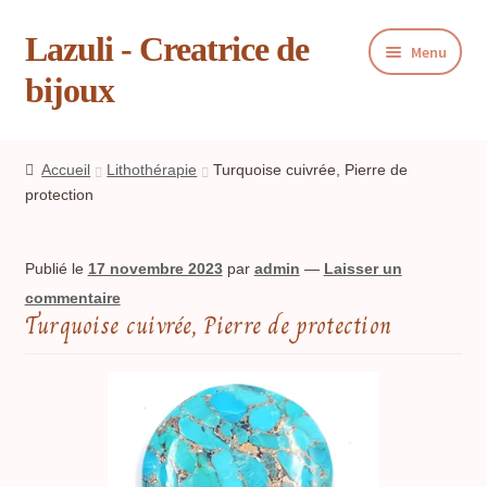
Lazuli - Creatrice de
Aller
Aller
Menu
à
au
bijoux
la
contenu
navigation
Ouvrir
Boutique
le
Accueil
Lithothérapie
Turquoise cuivrée, Pierre de
menu
Ouvrir
protection
Blog
enfant
le
menu
Ouvrir
Présentation
Publié le
17 novembre 2023
par
admin
—
Laisser un
enfant
le
commentaire
menu
Ouvrir
Turquoise cuivrée, Pierre de protection
Lithothérapie
enfant
le
menu
Agate mousse, Pierre de guérison
enfant
Agate noire, Pierre de protection