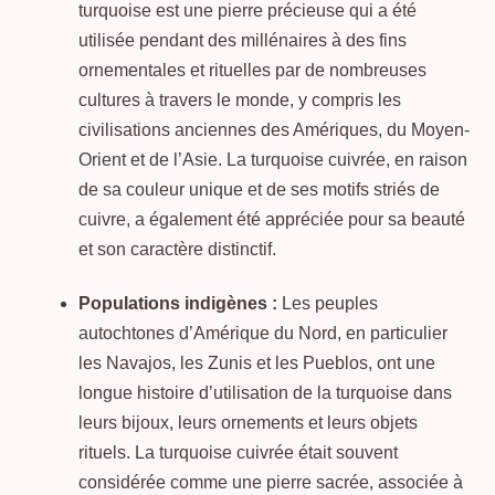
turquoise est une pierre précieuse qui a été
Rhodochrosite, Pierre de la compassion
utilisée pendant des millénaires à des fins
ornementales et rituelles par de nombreuses
Rhodonite, Pierre d’équilibre
cultures à travers le monde, y compris les
civilisations anciennes des Amériques, du Moyen-
Orient et de l’Asie. La turquoise cuivrée, en raison
Rubis, Pierre de passion
de sa couleur unique et de ses motifs striés de
cuivre, a également été appréciée pour sa beauté
Rubis zoisite sur anyolite, Pierre de vitalité
et son caractère distinctif.
Serpentine, Pierre de guérison
Populations indigènes :
Les peuples
autochtones d’Amérique du Nord, en particulier
Sodalite, Pierre de communication
les Navajos, les Zunis et les Pueblos, ont une
longue histoire d’utilisation de la turquoise dans
Tourmaline, Pierre d’équilibre
leurs bijoux, leurs ornements et leurs objets
rituels. La turquoise cuivrée était souvent
Turquoise africaine, Pierre de protection
considérée comme une pierre sacrée, associée à