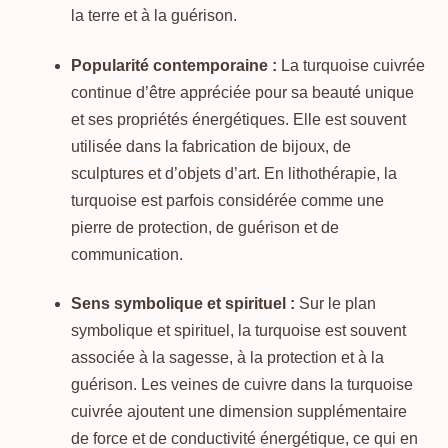
la terre et à la guérison.
Turquoise cuivrée, Pierre de protection
Popularité contemporaine :
La turquoise cuivrée
Unakite, Pierre d’apaisement
continue d’être appréciée pour sa beauté unique
et ses propriétés énergétiques. Elle est souvent
Ouvrir
Panier
utilisée dans la fabrication de bijoux, de
le
sculptures et d’objets d’art. En lithothérapie, la
menu
Livre d’or
turquoise est parfois considérée comme une
enfant
pierre de protection, de guérison et de
Contact
communication.
Presse
Sens symbolique et spirituel :
Sur le plan
symbolique et spirituel, la turquoise est souvent
associée à la sagesse, à la protection et à la
guérison. Les veines de cuivre dans la turquoise
cuivrée ajoutent une dimension supplémentaire
de force et de conductivité énergétique, ce qui en