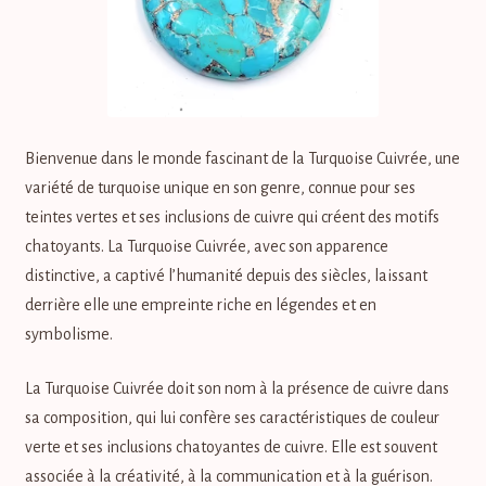
Agate rouge, Pierre de l’énergie
Agate verte, Pierre d’équilibre
Agate rayée verte, Pierre de l’équilibre émotionnel
Bienvenue dans le monde fascinant de la Turquoise Cuivrée, une
variété de turquoise unique en son genre, connue pour ses
Aigue marine, Pierre de la concentration
teintes vertes et ses inclusions de cuivre qui créent des motifs
chatoyants. La Turquoise Cuivrée, avec son apparence
Amazonite, Pierre de l’harmonie
distinctive, a captivé l’humanité depuis des siècles, laissant
derrière elle une empreinte riche en légendes et en
Améthyste, Pierre de la sérénité
symbolisme.
Améthyste verte, Pierre d’ouverture du coeur
La Turquoise Cuivrée doit son nom à la présence de cuivre dans
sa composition, qui lui confère ses caractéristiques de couleur
Apatite, Pierre de la pensée
verte et ses inclusions chatoyantes de cuivre. Elle est souvent
associée à la créativité, à la communication et à la guérison.