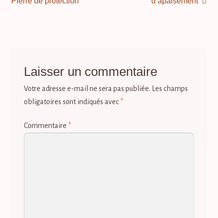
précédent :
suivant :
Pierre de protection
d’apaisement
l’article
Laisser un commentaire
Votre adresse e-mail ne sera pas publiée.
Les champs
obligatoires sont indiqués avec
*
Commentaire
*