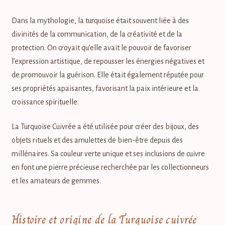
Aventurine, Pierre porte-bonheur
Dans la mythologie, la turquoise était souvent liée à des
Cristal de Quartz, Pierre de la clarté mentale
divinités de la communication, de la créativité et de la
protection. On croyait qu’elle avait le pouvoir de favoriser
Chrysocolle, Pierre de la communication
l’expression artistique, de repousser les énergies négatives et
de promouvoir la guérison. Elle était également réputée pour
Chrysoprase, Pierre de positivité
ses propriétés apaisantes, favorisant la paix intérieure et la
croissance spirituelle.
Citrine, Pierre de la joie
La Turquoise Cuivrée a été utilisée pour créer des bijoux, des
Cornaline, Pierre de l’énergie
objets rituels et des amulettes de bien-être depuis des
millénaires. Sa couleur verte unique et ses inclusions de cuivre
Fluorite, Pierre de la concentration
en font une pierre précieuse recherchée par les collectionneurs
et les amateurs de gemmes.
Grenat, Pierre d’énergie
Histoire et origine de la Turquoise cuivrée
Jade de Birmanie, Pierre de l’équilibre