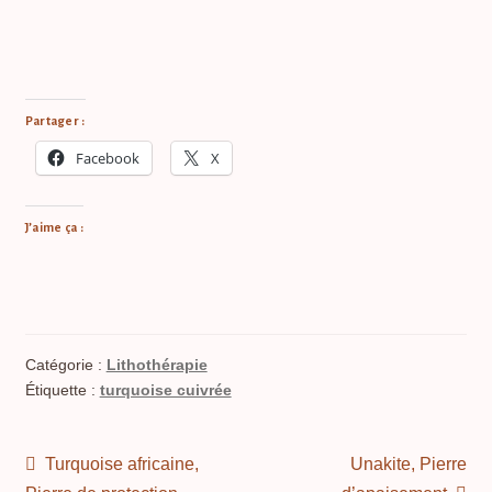
Partager :
Facebook
X
J’aime ça :
Catégorie :
Lithothérapie
Étiquette :
turquoise cuivrée
Navigation
Article
Article
Turquoise africaine,
Unakite, Pierre
de