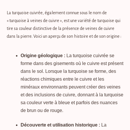
Oeil de tigre, Pierre anti-stress
La turquoise cuivrée, également connue sous le nom de
« turquoise à veines de cuivre », est une variété de turquoise qui
Onyx Blanc, Pierre de protection
tire sa couleur distinctive de la présence de veines de cuivre
dans la pierre. Voici un aperçu de son histoire et de son origine :
Onyx Rouge, Pierre du courage
Origine géologique :
La turquoise cuivrée se
Opale rose, Pierre de la tendresse
forme dans des gisements où le cuivre est présent
dans le sol. Lorsque la turquoise se forme, des
Péridot, Pierre de l’optimisme
réactions chimiques entre le cuivre et les
minéraux environnants peuvent créer des veines
Pierre de Lune, Pierre de l’intuition
et des inclusions de cuivre, donnant à la turquoise
sa couleur verte à bleue et parfois des nuances
Quartz fraise, Pierre de l’amour
de brun ou de rouge.
Quartz rose, Pierre de l’amour
Découverte et utilisation historique :
La