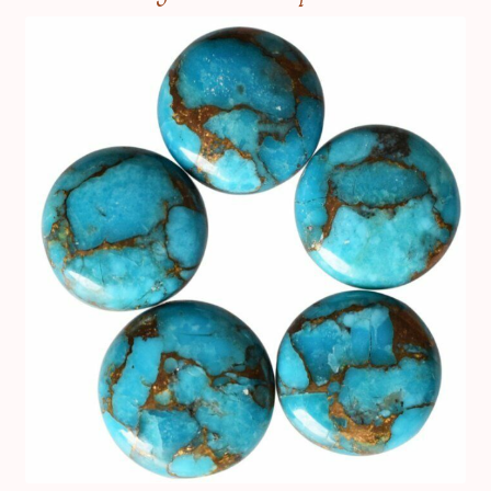
Jaspe vert, Pierre de vitalité
Labradorite, Pierre de protection
Lapis Lazuli, Pierre de la sagesse
Larimar, Pierre de l’apaisement
Lépidolite, Pierre du calme mental
Morganite, Pierre de la tendresse
Nacre, Pierre de l’harmonie
Obsidienne, Pierre de protection