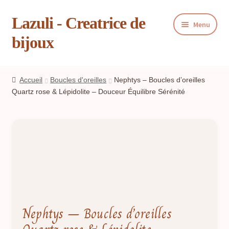
Lazuli - Creatrice de
Aller
Aller
Menu
à
au
bijoux
la
contenu
navigation
Ouvrir
Boutique
le
Accueil
Boucles d'oreilles
Nephtys – Boucles d’oreilles
menu
Ouvrir
Quartz rose & Lépidolite – Douceur Équilibre Sérénité
Blog
enfant
le
menu
Ouvrir
Panier
enfant
le
menu
Livre d’or
enfant
Contact
Presse
Nephtys – Boucles d’oreilles