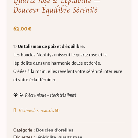
Quartz rose & Lépidolite –
Douceur Équilibre Sérénité
63,00
€
✨
Un talisman de paix et d’équilibre.
Les boucles Nephtys unissent le quartz rose et la
lépidolite dans une harmonie douce et dorée.
Créées à la main, elles révèlent votre sérénité intérieure
et votre éclat féminin.
💖 💫
Pièce unique – stock très limité
Victime de son succès 💫
Catégorie :
Boucles d'oreilles
Étiquettes :
lépidolite
,
quartz rose