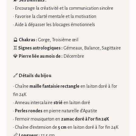
💫
Ses bienfaits :
• Encourage la créativité et la communication sincère
• Favorise la clarté mentale et la motivation
• Aide à dépasser les blocages émotionnels
🔮
Chakras :
Gorge, Troisième œil
♊
Signes astrologiques :
Gémeaux, Balance, Sagittaire
💎
Pierre liée au mois de :
Décembre
🔗
Détails du bijou
• Chaîne
maille fantaisie rectangle
en laiton doré à l’or
fin 24K
• Anneau intercalaire
strié
en laiton doré
•
Perles rondes
en pierre naturelle d’Apatite
• Fermoir mousqueton en
zamac doré à l’or fin 24K
• Chaîne d’extension de
5 cm
en laiton doré à l’or fin 24K
📏
Longueur :
17,5 cm