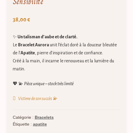
Sensibilité
38,00
€
✨
Un talisman d’aube et de clarté.
Le
Bracelet Aurora
unit l’éclat doré à la douceur bleutée
de l’
Apatite
, pierre d’inspiration et de confiance.
Créé à la main, il incarne le renouveau et la lumière du
matin.
💖 💫
Pièce unique – stock très limité
Victime de son succès 💫
Catégorie :
Bracelets
Étiquette :
apatite