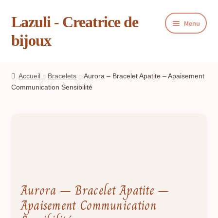
Lazuli - Creatrice de
Aller
Aller
Menu
à
au
bijoux
la
contenu
navigation
Boutique
Accueil
Bracelets
Aurora – Bracelet Apatite – Apaisement
Communication Sensibilité
Blog
Panier
Livre d’or
Contact
Aurora – Bracelet Apatite –
Presse
Apaisement Communication