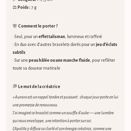
⚖️
Poids :
7 g
🌸
Comment le porter ?
• Seul, pour un
effet talisman
, lumineux et raffiné
• En duo avec d’autres bracelets dorés pour un
jeu d’éclats
subtils
• Sur une
peau hâlée ou une manche fluide
, pour refléter
toute sa douceur matinale
💭
Le mot de la créatrice
« Aurora est un rappel tendre et puissant : chaque jour porte en lui
une promesse de renouveau.
J’ai imaginé ce bracelet comme un souffle d’aube — une lumière
qui nous enveloppe, une intention à porter sur soi.
L’Apatite y diffuse sa clarté et son énergie créatrice, comme une