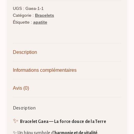
UGS :
Gaea-1-1
Catégorie :
Bracelets
Étiquette :
apatite
Description
Informations complémentaires
Avis (0)
Description
✨
Bracelet Gaea — La force douce de la Terre
✨ Un bijou symbole d’
harmonie et de vitalité
.