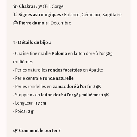
💫
Chakras :
3ᵉ Œil, Gorge
♊
Signes astrologiques :
Balance, Gémeaux, Sagittaire
🎂
Pierre du mois :
Décembre
✨
Détails du bijou
• Chaîne fine maille
Paloma
en laiton doré à l’or 585
millièmes
• Perles naturelles
rondes facettées
en Apatite
• Perle centrale
ronde naturelle
• Perles rondelles en
zamac doré à l’or fin 24K
• Stoppeurs en
laiton doré à l’or 585 millièmes 14K
• Longueur :
17 cm
• Poids :
2 g
🌿
Comment le porter ?