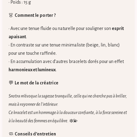
• Poids : 15 g
👗
Comment le porter ?
• Avec une tenue fluide ou naturelle pour souligner son
esprit
apaisant
.
• En contraste sur une tenue minimaliste (beige, lin, blanc)
pour une touche raffinée.
• En accumulation avec d’autres bracelets dorés pour un effet
harmonieux et lumineux
.
💬
Le mot de la créatrice
Snotra m’évoque la sagesse tranquille, celle qui ne cherche pas à briller,
mais à rayonner de l’intérieur.
Ce bracelet est un hommage à la douceur confiante, à la force sereine et
à la beauté des femmes en équilibre.
❄️💫
🧼
Conseils d’entretien