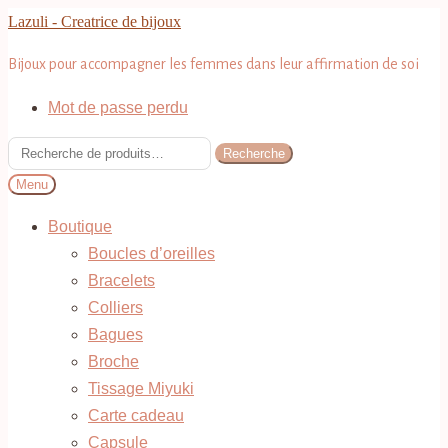
Aller
Aller
Lazuli - Creatrice de bijoux
à
au
Bijoux pour accompagner les femmes dans leur affirmation de soi
la
contenu
navigation
Mot de passe perdu
Recherche
Recherche
pour :
Menu
Boutique
Boucles d’oreilles
Bracelets
Colliers
Bagues
Broche
Tissage Miyuki
Carte cadeau
Capsule