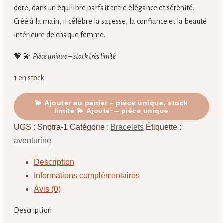
doré, dans un équilibre parfait entre élégance et sérénité.
Créé à la main, il célèbre la sagesse, la confiance et la beauté
intérieure de chaque femme.
💖 💫
Pièce unique – stock très limité
1 en stock
quantité
💫 Ajouter au panier – pièce unique, stock
limité
de
Snotra
UGS :
Snotra-1
Catégorie :
Bracelets
Étiquette :
-
aventurine
Bracelet
Description
Aventurine
Informations complémentaires
-
Avis (0)
Amour
Patience
Description
Harmonie