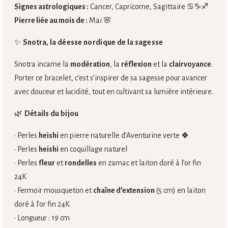
Signes astrologiques :
Cancer, Capricorne, Sagittaire ♋♑♐
Pierre liée au mois de :
Mai 🌸
✨
Snotra, la déesse nordique de la sagesse
Snotra incarne la
modération
, la
réflexion
et la
clairvoyance
.
Porter ce bracelet, c’est s’inspirer de sa sagesse pour avancer
avec douceur et lucidité, tout en cultivant sa lumière intérieure.
🌿
Détails du bijou
• Perles
heishi
en pierre naturelle d’Aventurine verte 🍀
• Perles
heishi
en coquillage naturel
• Perles
fleur
et
rondelles
en zamac et laiton doré à l’or fin
24K
• Fermoir mousqueton et
chaîne d’extension
(5 cm) en laiton
doré à l’or fin 24K
• Longueur : 19 cm