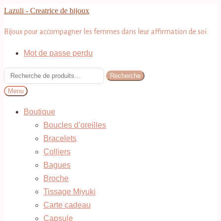
Aller
Aller
Lazuli - Creatrice de bijoux
à
au
Bijoux pour accompagner les femmes dans leur affirmation de soi
la
contenu
navigation
Mot de passe perdu
Recherche
Recherche
pour :
Menu
Boutique
Boucles d’oreilles
Bracelets
Colliers
Bagues
Broche
Tissage Miyuki
Carte cadeau
Capsule