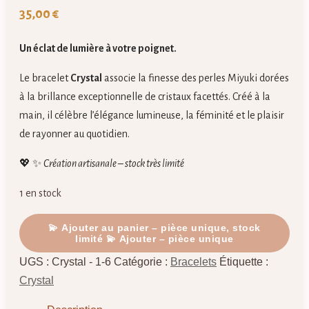
35,00
€
Un éclat de lumière à votre poignet.
Le bracelet
Crystal
associe la finesse des perles Miyuki dorées
à la brillance exceptionnelle de cristaux facettés. Créé à la
main, il célèbre l’élégance lumineuse, la féminité et le plaisir
de rayonner au quotidien.
💖 ✨
Création artisanale – stock très limité
1 en stock
quantité
💫 Ajouter au panier – pièce unique, stock
limité
de
Crystal
UGS :
Crystal - 1-6
Catégorie :
Bracelets
Étiquette :
–
Crystal
Bracelet