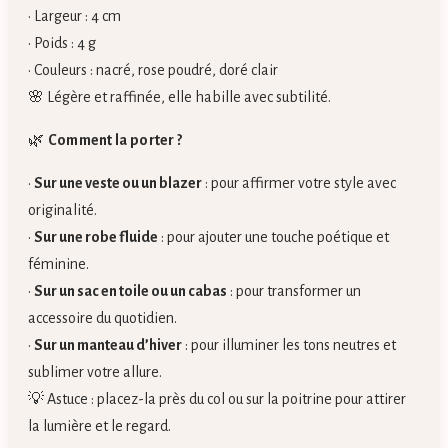
• Largeur : 4 cm
• Poids : 4 g
• Couleurs : nacré, rose poudré, doré clair
🌸 Légère et raffinée, elle habille avec subtilité.
🌿
Comment la porter ?
•
Sur une veste ou un blazer
: pour affirmer votre style avec
originalité.
•
Sur une robe fluide
: pour ajouter une touche poétique et
féminine.
•
Sur un sac en toile ou un cabas
: pour transformer un
accessoire du quotidien.
•
Sur un manteau d’hiver
: pour illuminer les tons neutres et
sublimer votre allure.
💡 Astuce : placez-la près du col ou sur la poitrine pour attirer
la lumière et le regard.