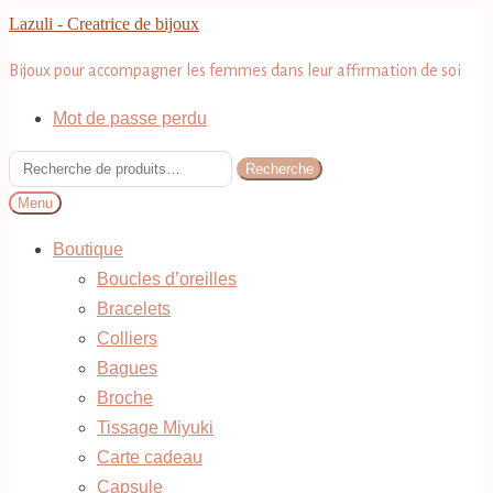
Aller
Aller
Lazuli - Creatrice de bijoux
à
au
Bijoux pour accompagner les femmes dans leur affirmation de soi
la
contenu
navigation
Mot de passe perdu
Recherche
Recherche
pour :
Menu
Boutique
Boucles d’oreilles
Bracelets
Colliers
Bagues
Broche
Tissage Miyuki
Carte cadeau
Capsule