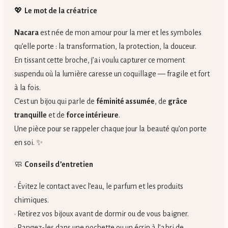
💖
Le mot de la créatrice
Nacara
est née de mon amour pour la mer et les symboles
qu’elle porte : la transformation, la protection, la douceur.
En tissant cette broche, j’ai voulu capturer ce moment
suspendu où la lumière caresse un coquillage — fragile et fort
à la fois.
C’est un bijou qui parle de
féminité assumée
, de
grâce
tranquille
et de
force intérieure
.
Une pièce pour se rappeler chaque jour la beauté qu’on porte
en soi. ✨
🧼
Conseils d’entretien
• Évitez le contact avec l’eau, le parfum et les produits
chimiques.
• Retirez vos bijoux avant de dormir ou de vous baigner.
• Rangez-les dans une pochette ou un écrin à l’abri de