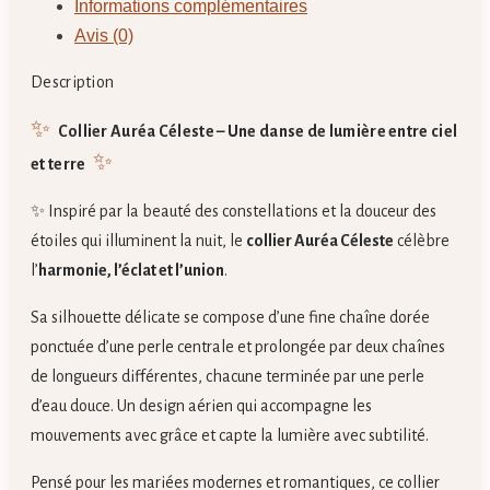
Informations complémentaires
Perles
Avis (0)
d'eau
douce
Description
–
✨
Collier Auréa Céleste – Une danse de lumière entre ciel
Harmonie
✨
Éclat
et terre
Union
✨ Inspiré par la beauté des constellations et la douceur des
étoiles qui illuminent la nuit, le
collier Auréa Céleste
célèbre
l’
harmonie, l’éclat et l’union
.
Sa silhouette délicate se compose d’une fine chaîne dorée
ponctuée d’une perle centrale et prolongée par deux chaînes
de longueurs différentes, chacune terminée par une perle
d’eau douce. Un design aérien qui accompagne les
mouvements avec grâce et capte la lumière avec subtilité.
Pensé pour les mariées modernes et romantiques, ce collier