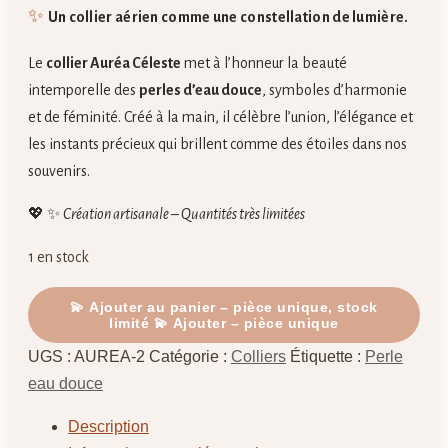
✨
Un collier aérien comme une constellation de lumière.
Le
collier Auréa Céleste
met à l’honneur la beauté
intemporelle des
perles d’eau douce
, symboles d’harmonie
et de féminité. Créé à la main, il célèbre l’union, l’élégance et
les instants précieux qui brillent comme des étoiles dans nos
souvenirs.
💖 ✨
Création artisanale – Quantités très limitées
1 en stock
quantité
💫 Ajouter au panier – pièce unique, stock
limité
de
Auréa
UGS :
AUREA-2
Catégorie :
Colliers
Étiquette :
Perle
Céleste
eau douce
–
Description
Collier