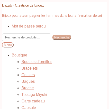
Aller
Aller
Lazuli - Creatrice de bijoux
à
au
Bijoux pour accompagner les femmes dans leur affirmation de soi
la
contenu
navigation
Mot de passe perdu
Recherche
Recherche
pour :
Menu
Boutique
Boucles d’oreilles
Bracelets
Colliers
Bagues
Broche
Tissage Miyuki
Carte cadeau
Capsule