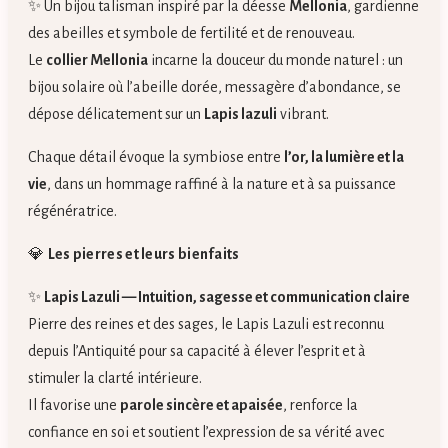
✨ Un bijou talisman inspiré par la déesse
Mellonia
, gardienne
des abeilles et symbole de fertilité et de renouveau.
Le
collier Mellonia
incarne la douceur du monde naturel : un
bijou solaire où l’abeille dorée, messagère d’abondance, se
dépose délicatement sur un
Lapis lazuli
vibrant.
Chaque détail évoque la symbiose entre
l’or, la lumière et la
vie
, dans un hommage raffiné à la nature et à sa puissance
régénératrice.
💎
Les pierres et leurs bienfaits
✨
Lapis Lazuli — Intuition, sagesse et communication claire
Pierre des reines et des sages, le Lapis Lazuli est reconnu
depuis l’Antiquité pour sa capacité à élever l’esprit et à
stimuler la clarté intérieure.
Il favorise une
parole sincère et apaisée
, renforce la
confiance en soi et soutient l’expression de sa vérité avec