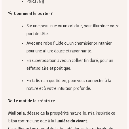
Poids : 6 g
🌸
Comment le porter ?
Sur une peau nue ou un col clair, pour illuminer votre
port de tête.
Avec une robe fluide ou un chemisier printanier,
pour une allure douce et rayonnante.
En superposition avec un collier fin doré, pour un
effet solaire et poétique.
En talisman quotidien, pour vous connecter à la
nature et à votre intuition profonde.
💫
Le mot de la créatrice
Mellonia
, déesse de la prospérité naturelle, m’a inspirée ce
bijou comme une ode à la
lumière du vivant
.
Ce collier est un rappel de la beauté des cycles naturels, du