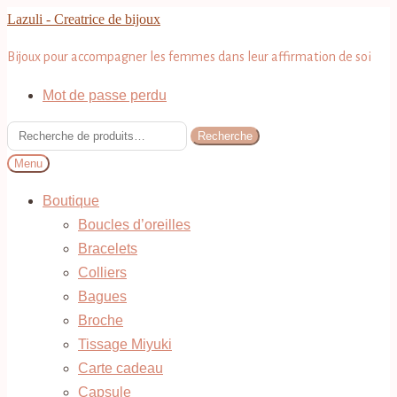
Aller
Aller
Lazuli - Creatrice de bijoux
à
au
Bijoux pour accompagner les femmes dans leur affirmation de soi
la
contenu
navigation
Mot de passe perdu
Recherche
Recherche
pour :
Menu
Boutique
Boucles d’oreilles
Bracelets
Colliers
Bagues
Broche
Tissage Miyuki
Carte cadeau
Capsule