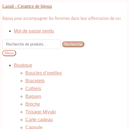
Aller
Aller
Lazuli - Creatrice de bijoux
à
au
Bijoux pour accompagner les femmes dans leur affirmation de soi
la
contenu
navigation
Mot de passe perdu
Recherche
Recherche
pour :
Menu
Boutique
Boucles d’oreilles
Bracelets
Colliers
Bagues
Broche
Tissage Miyuki
Carte cadeau
Capsule