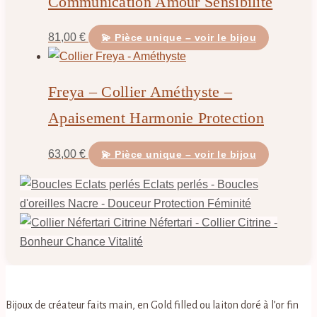
Communication Amour Sensibilité
81,00
€
💫 Pièce unique – voir le bijou
Freya – Collier Améthyste –
Apaisement Harmonie Protection
63,00
€
💫 Pièce unique – voir le bijou
Eclats perlés - Boucles
d'oreilles Nacre - Douceur Protection Féminité
Néfertari - Collier Citrine -
Bonheur Chance Vitalité
Bijoux de créateur faits main, en Gold filled ou laiton doré à l’or fin