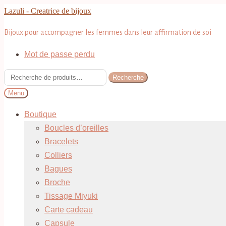
Aller
Aller
Lazuli - Creatrice de bijoux
à
au
Bijoux pour accompagner les femmes dans leur affirmation de soi
la
contenu
navigation
Mot de passe perdu
Recherche
Recherche
pour :
Menu
Boutique
Boucles d’oreilles
Bracelets
Colliers
Bagues
Broche
Tissage Miyuki
Carte cadeau
Capsule