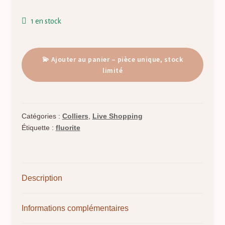
1 en stock
quantité
💫 Ajouter au panier – pièce unique, stock
de
limité
Néfertari
–
Pendentif
Catégories :
Colliers
,
Live Shopping
Fluorite
Étiquette :
fluorite
–
Clarté
Équilibre
Harmonie
Description
mentale
Informations complémentaires