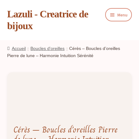
Lazuli - Creatrice de
Aller
Aller
Menu
à
au
bijoux
la
contenu
navigation
Ouvrir
Boutique
le
Accueil
Boucles d'oreilles
Cérès – Boucles d’oreilles
menu
Ouvrir
Pierre de lune – Harmonie Intuition Sérénité
Blog
enfant
le
menu
Ouvrir
Panier
enfant
le
menu
Livre d’or
enfant
Contact
Presse
Cérès – Boucles d’oreilles Pierre