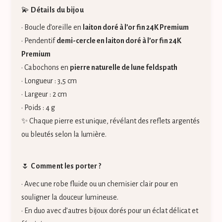
💫
Détails du bijou
• Boucle d’oreille en
laiton doré à l’or fin 24K Premium
• Pendentif
demi-cercle en laiton doré à l’or fin 24K
Premium
• Cabochons en
pierre naturelle de lune feldspath
• Longueur : 3,5 cm
• Largeur : 2 cm
• Poids : 4 g
✨ Chaque pierre est unique, révélant des reflets argentés
ou bleutés selon la lumière.
🌷
Comment les porter ?
• Avec une robe fluide ou un chemisier clair pour en
souligner la douceur lumineuse.
• En duo avec d’autres bijoux dorés pour un éclat délicat et