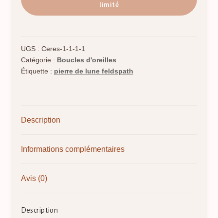
de
limité
Cérès
-
Boucles
UGS :
Ceres-1-1-1-1
d'oreilles
Catégorie :
Boucles d'oreilles
Pierre
Étiquette :
pierre de lune feldspath
de
lune
-
Description
Harmonie
Intuition
Sérénité
Informations complémentaires
Avis (0)
Description