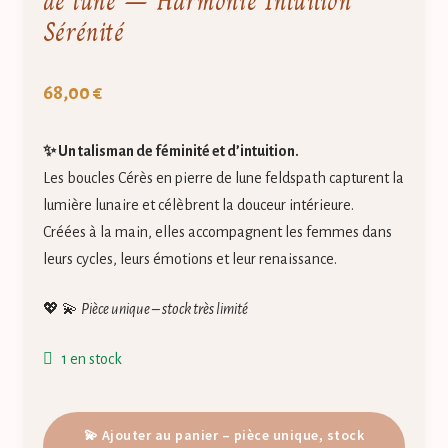
de lune – Harmonie Intuition
Sérénité
68,00
€
✨ Un talisman de féminité et d’intuition.
Les boucles Cérès en pierre de lune feldspath capturent la
lumière lunaire et célèbrent la douceur intérieure.
Créées à la main, elles accompagnent les femmes dans
leurs cycles, leurs émotions et leur renaissance.
💖 💫
Pièce unique – stock très limité
1 en stock
quantité
💫 Ajouter au panier – pièce unique, stock