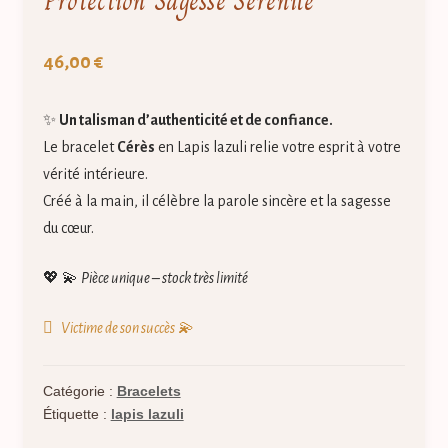
Protection Sagesse Sérénité
46,00
€
✨
Un talisman d’authenticité et de confiance.
Le bracelet
Cérès
en Lapis lazuli relie votre esprit à votre
vérité intérieure.
Créé à la main, il célèbre la parole sincère et la sagesse
du cœur.
💖 💫
Pièce unique – stock très limité
Victime de son succès 💫
Catégorie :
Bracelets
Étiquette :
lapis lazuli