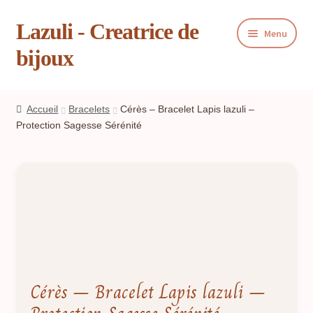
Lazuli - Creatrice de
Aller
Aller
Menu
à
au
bijoux
la
contenu
navigation
Ouvrir
Boutique
le
Accueil
Bracelets
Cérès – Bracelet Lapis lazuli –
menu
Ouvrir
Protection Sagesse Sérénité
Blog
enfant
le
menu
Ouvrir
Panier
enfant
le
menu
Livre d’or
enfant
Contact
Presse
Cérès – Bracelet Lapis lazuli –