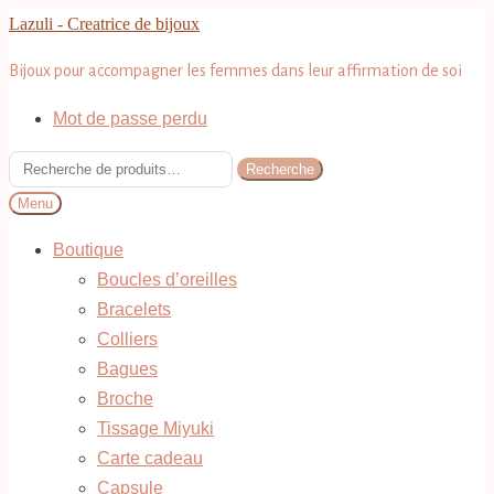
Aller
Aller
Lazuli - Creatrice de bijoux
à
au
Bijoux pour accompagner les femmes dans leur affirmation de soi
la
contenu
navigation
Mot de passe perdu
Recherche
Recherche
pour :
Menu
Boutique
Boucles d’oreilles
Bracelets
Colliers
Bagues
Broche
Tissage Miyuki
Carte cadeau
Capsule