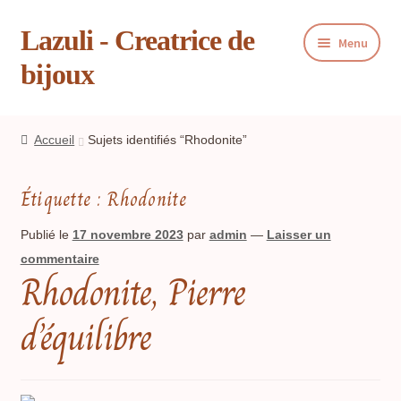
Lazuli - Creatrice de
Aller
Aller
Menu
à
au
bijoux
la
contenu
navigation
Ouvrir
Boutique
le
Accueil
Sujets identifiés “Rhodonite”
menu
Ouvrir
Blog
enfant
le
Étiquette :
Rhodonite
menu
Ouvrir
Panier
enfant
le
Publié le
17 novembre 2023
par
admin
—
Laisser un
menu
commentaire
Livre d’or
Rhodonite, Pierre
enfant
Contact
d’équilibre
Presse