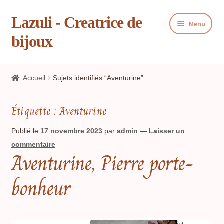
Lazuli - Creatrice de
Aller
Aller
Menu
à
au
bijoux
la
contenu
navigation
Ouvrir
Boutique
le
Accueil
Sujets identifiés “Aventurine”
menu
Ouvrir
Blog
enfant
le
Étiquette :
Aventurine
menu
Ouvrir
Panier
enfant
le
Publié le
17 novembre 2023
par
admin
—
Laisser un
menu
commentaire
Livre d’or
Aventurine, Pierre porte-
enfant
Contact
bonheur
Presse