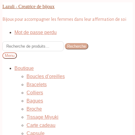
Aller
Aller
Lazuli - Creatrice de bijoux
à
au
Bijoux pour accompagner les femmes dans leur affirmation de soi
la
contenu
navigation
Mot de passe perdu
Recherche
Recherche
pour :
Menu
Boutique
Boucles d’oreilles
Bracelets
Colliers
Bagues
Broche
Tissage Miyuki
Carte cadeau
Capsule